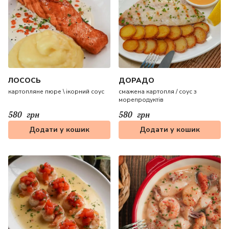
ЛОСОСЬ
ДОРАДО
картопляне пюре \ iкорний соус
смажена картопля / соус з
морепродуктів
580
грн
580
грн
Додати у кошик
Додати у кошик