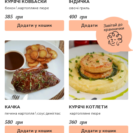
КУРЯЧІ КОВБАСКИ
ІНДИЧКА
бекон \ картопляне пюре
овочі гриль
385
грн
400
грн
Завітай до
Додати у кошик
Додати у кошик
крамнички
КАЧКА
КУРЯЧІ КОТЛЕТИ
печена картопля \ соус деміглас
картопляне пюре
580
грн
360
грн
Додати у кошик
Додати у кошик