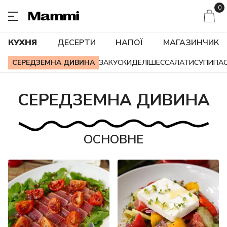
0
КУХНЯ
ДЕСЕРТИ
НАПОЇ
МАГАЗИНЧИК
СЕРЕДЗЕМНА ДИВИНА
ЗАКУСКИ
ДЕЛІШЕС
САЛАТИ
СУПИ
ПА
СЕРЕДЗЕМНА ДИВИНА
ОСНОВНЕ