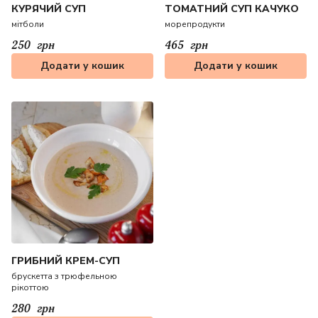
КУРЯЧИЙ СУП
ТОМАТНИЙ СУП КАЧУКО
мітболи
морепродукти
250
грн
465
грн
Додати у кошик
Додати у кошик
ГРИБНИЙ КРЕМ-СУП
брускетта з трюфельною
рікоттою
280
грн